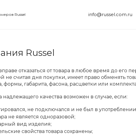
info@russel.com.ru
неров Russel
ания Russel
 вправе отказаться от товара в любое время до его 
ей не считая дня покупки, имеет право обменять то
, формы, габарита, фасона, расцветки или комплект
ра надлежащего качества возможен в случае, если:
тировался, не подключался и не был в употреблении
ара не является одноразовой;
арный вид изделия;
ельские свойства товара сохранены;