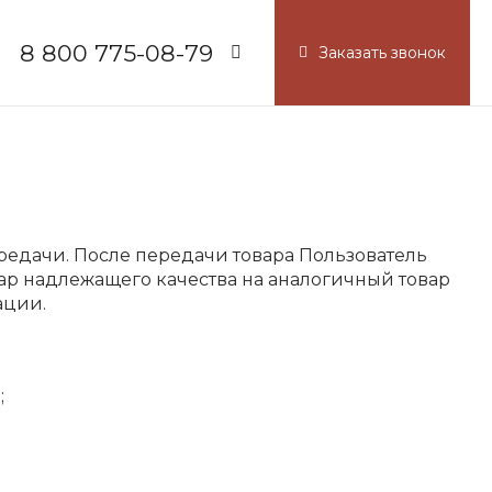
8 800 775-08-79
Заказать звонок
8 800 775-08-79
г. Москва, БЦ Вятский, ул.
Вятская д.70, офис 715
Пн-Пт: 9:30-18:00
Cб-Вс: Выходной
info@russel.com.ru
передачи. После передачи товара Пользователь
вар надлежащего качества на аналогичный товар
ации.
;