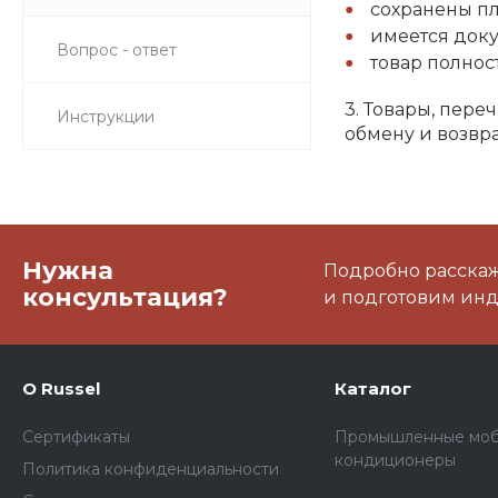
сохранены п
имеется доку
Вопрос - ответ
товар полнос
3. Товары, пере
Инструкции
обмену и возвра
Нужна
Подробно расскаже
консультация?
и подготовим ин
О Russel
Каталог
Сертификаты
Промышленные мо
кондиционеры
Политика конфиденциальности