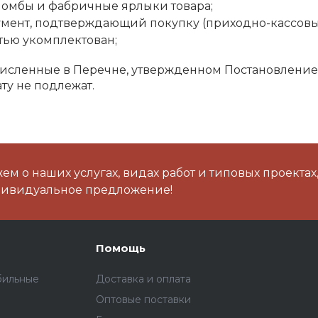
ломбы и фабричные ярлыки товара;
мент, подтверждающий покупку (приходно-кассовый
тью укомплектован;
численные в Перечне, утвержденном Постановлением 
ту не подлежат.
м о наших услугах, видах работ и типовых проектах
дивидуальное предложение!
Помощь
бильные
Доставка и оплата
Оптовые поставки