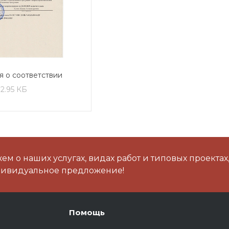
я о соответствии
ЕЭС
12.95 КБ
м о наших услугах, видах работ и типовых проектах
дивидуальное предложение!
Помощь