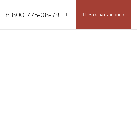
8 800 775-08-79
Заказать звонок
8 800 775-08-79
г. Москва, БЦ Вятский, ул.
Вятская д.70, офис 715
Пн-Пт: 9:30-18:00
Cб-Вс: Выходной
info@russel.com.ru