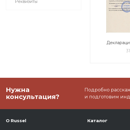
Реквизиты
Деклараци
3
Нужна
Подробно расскаже
консультация?
и подготовим ин
О Russel
Каталог