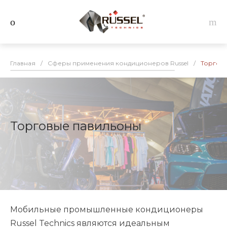
Главная
/
Сферы применения кондиционеров Russel
/
Торгов
Торговые павильоны
Мобильные промышленные кондиционеры
Russel Technics являются идеальным